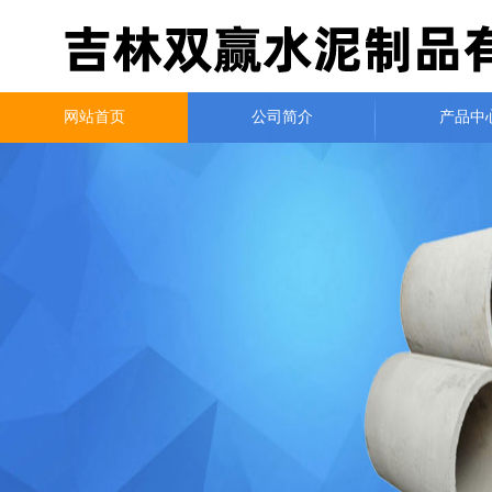
网站首页
公司简介
产品中