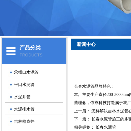
新闻中心
产品分类
PRODUCTS
承插口水泥管
平口水泥管
长春水泥管品牌特色：
本厂主要生产直径200-300
水泥井管
营理念，依靠科技打造属于我
水泥排水管
上一篇：
怎样解决吉林水泥管
下一篇：
长春水泥管施工的步
吉林检查井
相关标签： 长春水泥管