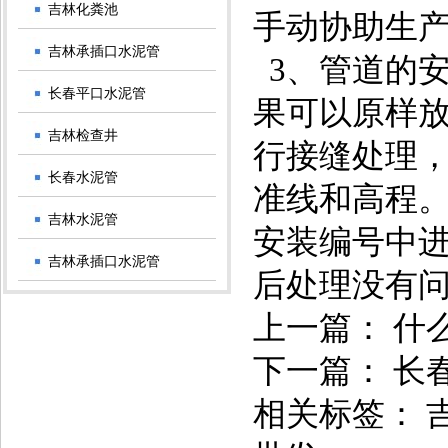
吉林化粪池
手动协助生产
吉林承插口水泥管
3、管道的
长春平口水泥管
果可以原样
吉林检查井
行接缝处理
长春水泥管
准线和高程。
吉林水泥管
安装编号中
吉林承插口水泥管
后处理没有
上一篇：
什
下一篇：
长
相关标签： 