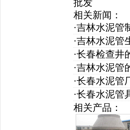
批发
相关新闻：
·吉林水泥管
·吉林水泥管
·长春检查井
·吉林水泥管
·长春水泥管
·长春水泥管
相关产品：