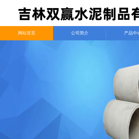
网站首页
公司简介
产品中